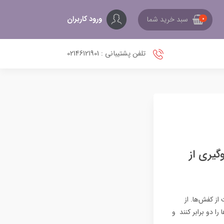
ورود کاربران
سبد خرید شما
0
تلفن پشتیبانی : 02146121901
گیری از
از کفش‌ها. از
را دو برابر کنند و