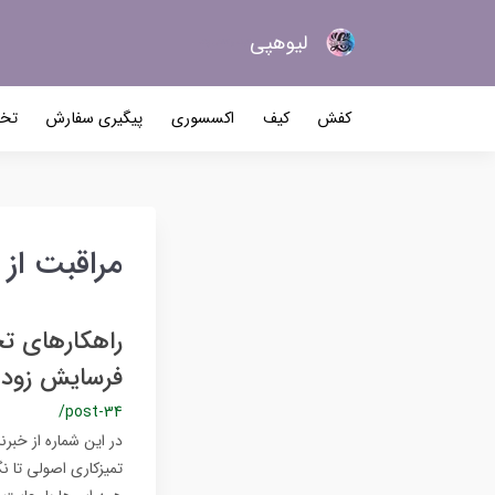
لیو‌هپی
کیف و کفش زنانه
کفش
کیف
اکسسوری
پیگیری سفارش
تخف
مراقبت از
راهکارهای تخ
فرسایش زوده
/post-34
در این شماره از خبر
تمیزکاری اصولی تا نگ