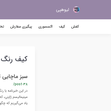
لیو‌هپی
کیف و کفش زنانه
کفش
کیف
اکسسوری
پیگیری سفارش
تخف
کیف رنگ ترند
سبز ماچایی ت
/post-38
در این خبرنامه با رن
یاد می‌گیریم که چگو