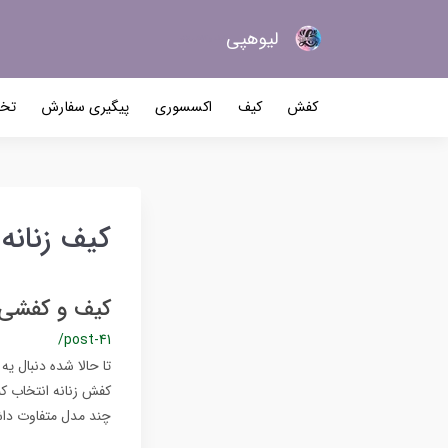
لیو‌هپی
کیف و کفش زنانه
کفش
کیف
اکسسوری
پیگیری سفارش
تخف
کیف زنانه
کیف و کفشی ک
/post-41
تا حالا شده دنبال ی
کفش زنانه انتخاب کن
چند مدل متفاوت داش