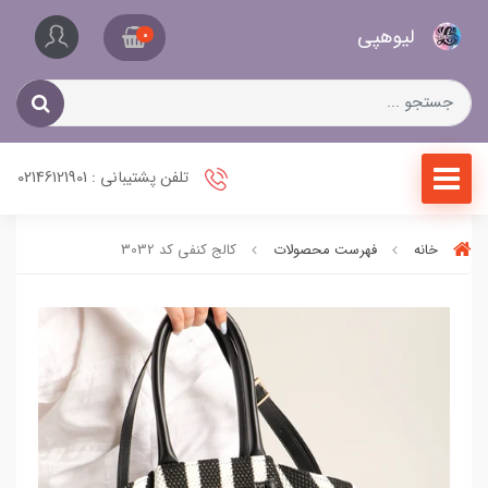
کیف
لیو‌هپی
و
0
کفش
زنانه
تلفن پشتیبانی : 02146121901
خانه
فهرست محصولات
کالج کنفی کد 3032