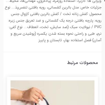
ویزگی ها: کاربرد: استفاده روزمره، پیاده‌روی، مهمانی‌ها، محیط...
جزئیات خاص: مدل بالرین کشسانی، رویه بافتنی تنفس‌پذ... نوع
محصول: کفش زنانه تخت / کفش بالرین بافتنی کژوال جنس
رویه: پارچه بافتنی درجه یک کشسانی و ضد تعریق جنس زیره:
PVC / نیولایت سبک (ضد سایش، تخت، انعطاف‌... نوع کفی:
نرم، طبی و راحتی نحوه بسته شدن: یکسره (پوشیدن سریع و
آسان) فصل استفاده: بهار، تابستان و پاییز
محصولات مرتبط