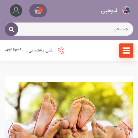
کیف
لیو‌هپی
و
0
کفش
زنانه
تلفن پشتیبانی : 02146121901