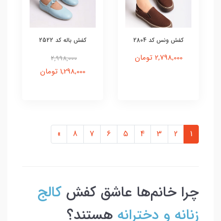
کفش ونس کد 2804
کفش باله کد 2522
2,798,000 تومان
2,998,000
1,298,000 تومان
»
8
7
6
5
4
3
2
1
چرا خانم‌ها عاشق کفش
کالج
زنانه و دخترانه
هستند؟