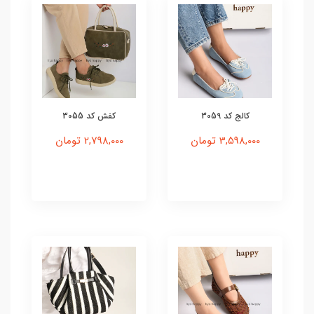
کالج کد 3059
کفش کد 3055
3,598,000 تومان
2,798,000 تومان