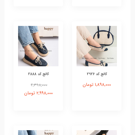
کالج کد 2926
کالج کد 2888
1,898,000 تومان
4,398,000
2,998,000 تومان