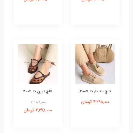
کالج بند دار کد 3005
کالج توری کد 3002
4,298,000 تومان
2,988,000
4,298,000 تومان