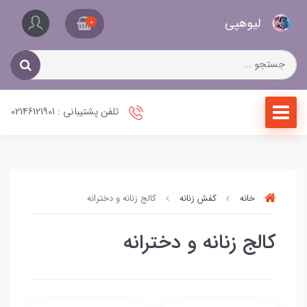
کیف
لیو‌هپی
و
0
کفش
زنانه
تلفن پشتیبانی : 02146121901
خانه
کفش زنانه
کالج زنانه و دخترانه
کالج زنانه و دخترانه