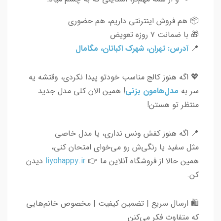
📦 هم فروش اینترنتی داریم، هم حضوری
🎁 با ضمانت ۷ روزه تعویض
📍
آدرس: تهران، شهرک اکباتان، مگامال
💖 اگه هنوز کالج مناسب خودتو پیدا نکردی، وقتشه یه
سر به
مدل‌هامون بزنی
! همین الان کلی مدل جدید
منتظر تو هستن!
📍 اگه هنوز کفش ونس نداری، یا مدل خاصی
مثل سفید یا رنگی‌ش رو می‌خوای امتحان کنی،
همین حالا از فروشگاه آنلاین ما 👉
liyohappy.ir
دیدن
کن.
🛍 ارسال سریع | تضمین کیفیت | مخصوص خانم‌هایی
که متفاوت فکر می‌کنن