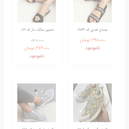
صندل فندی کد 7164
اسلیپر سگک دار کد 69...
698,000 تومان
528,000
ناموجود
476,000 تومان
ناموجود