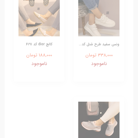
ونس سفید طرح شنل کد...
کالج dior کد ۶۱۹۱
338,000 تومان
188,000 تومان
ناموجود
ناموجود