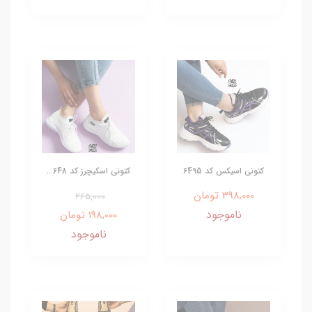
کتونی اسیکس کد 6495
کتونی اسکیچرز کد 648...
398,000 تومان
265,000
ناموجود
198,000 تومان
ناموجود