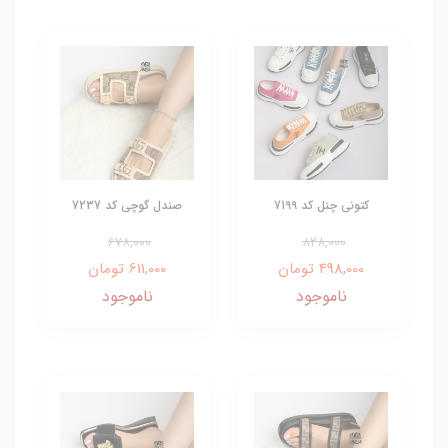
کتونی چنل کد 7199
صندل گوچی کد 7237
678,000
828,000
498,000 تومان
611,000 تومان
ناموجود
ناموجود