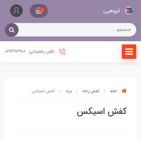
کیف
لیو‌هپی
و
0
کفش
زنانه
تلفن پشتیبانی : 02146121901
خانه
کفش زنانه
برند
کفش اسیکس
کفش اسیکس