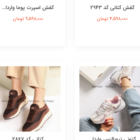
کفش کتانی کد 2943
کفش اسپرت پوما واردا...
4,598,000 تومان
9,598,000 تومان
کتونی نیوبالنس واردا...
کتانی کد 2867