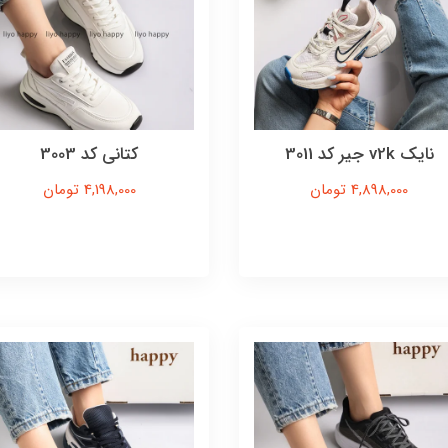
نایک v2k جیر کد 3011
کتانی کد 3003
4,898,000 تومان
4,198,000 تومان