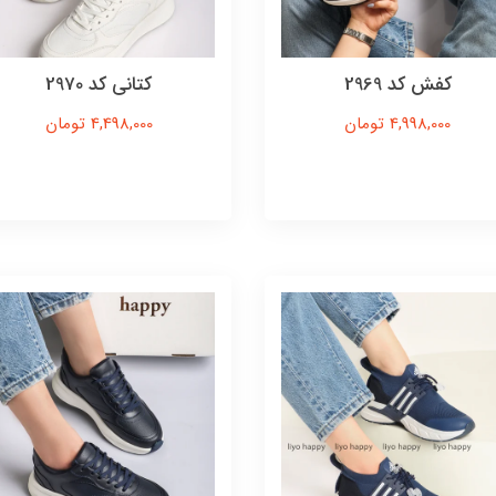
کفش کد 2969
کتانی کد 2970
4,998,000 تومان
4,498,000 تومان