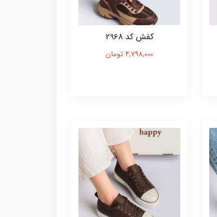
کفش کد 2968
4,798,000 تومان