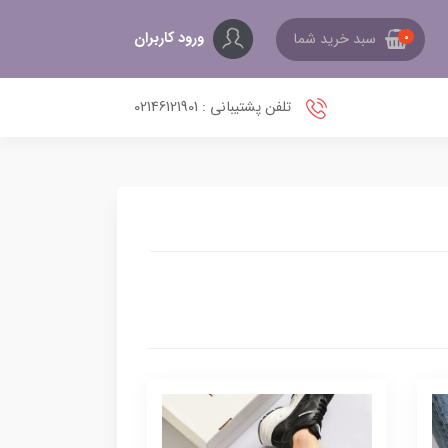
ورود کاربران
سبد خرید شما
0
تلفن پشتیبانی : 02146121901