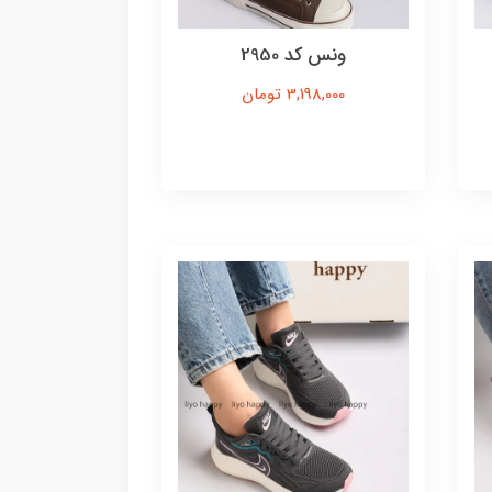
ونس کد 2950
3,198,000 تومان