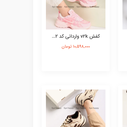
کفش v2k وارداتی کد 2...
10,598,000 تومان