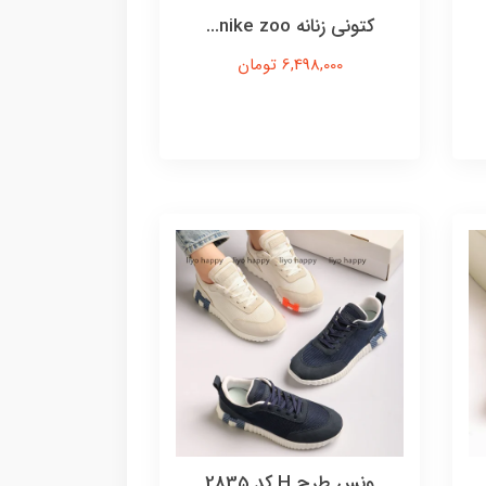
کتونی زنانه nike zoo...
6,498,000 تومان
ونس طرح H کد 2835