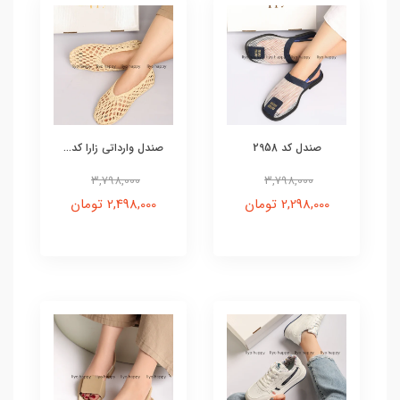
صندل کد 2958
صندل وارداتی زارا کد...
3,798,000
3,798,000
2,298,000 تومان
2,498,000 تومان