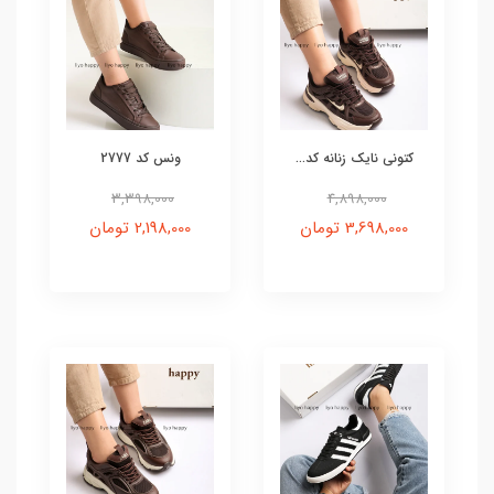
کتونی نایک زنانه کد...
ونس کد 2777
3,398,000
4,898,000
3,698,000 تومان
2,198,000 تومان