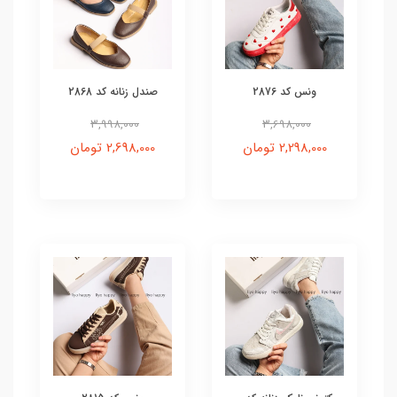
ونس کد 2876
صندل زنانه کد 2868
3,998,000
3,698,000
2,298,000 تومان
2,698,000 تومان