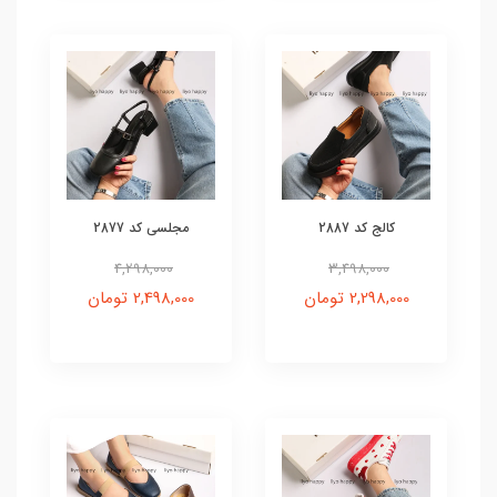
کالج کد 2887
مجلسی کد 2877
4,298,000
3,498,000
2,298,000 تومان
2,498,000 تومان