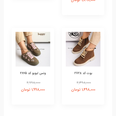
بوت کد 2728
ونس لبوبو کد 2665
2,998,000
2,398,000
1,498,000 تومان
1,998,000 تومان