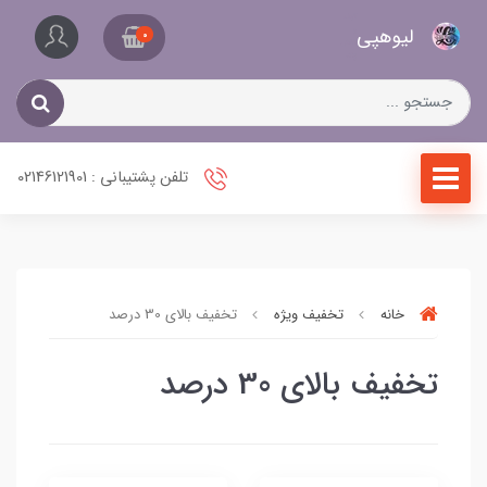
کیف
لیو‌هپی
و
0
کفش
زنانه
تلفن پشتیبانی : 02146121901
خانه
تخفیف ویژه
تخفیف بالای 30 درصد
تخفیف بالای 30 درصد