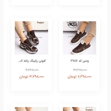
ونس کد 2787
کتونی رانینگ زنانه ک...
4,798,000
3,698,000
2,698,000 تومان
3,798,000 تومان