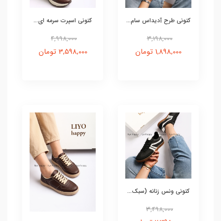
کتونی طرح آدیداس سام...
کتونی اسپرت سرمه ای...
4,998,000
3,198,000
1,898,000 تومان
3,598,000 تومان
کتونی ونس زنانه (سبک...
3,498,000