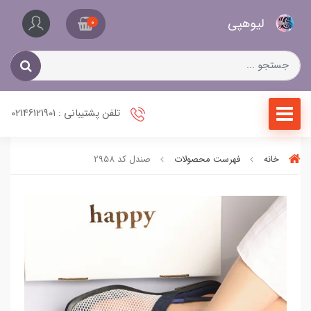
کیف
لیو‌هپی
و
0
کفش
زنانه
تلفن پشتیبانی : 02146121901
خانه
فهرست محصولات
صندل کد 2958