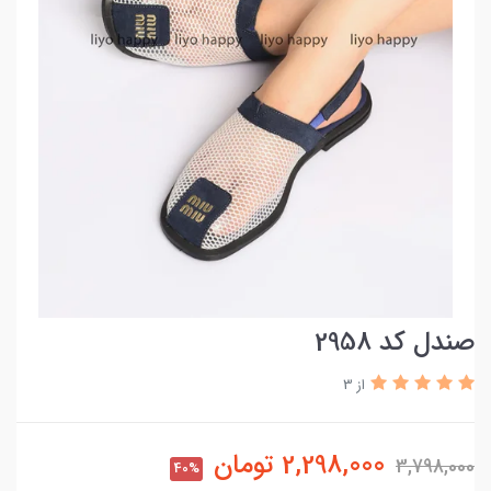
صندل کد 2958
از 3
2,298,000
تومان
3,798,000
40%