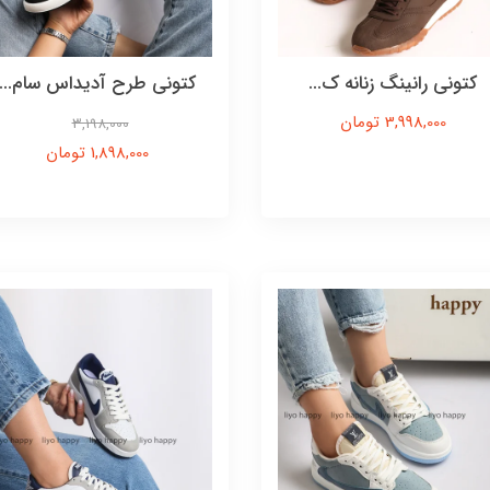
کتونی رانینگ زنانه ک...
کتونی طرح آدیداس سام...
3,998,000 تومان
3,198,000
1,898,000 تومان