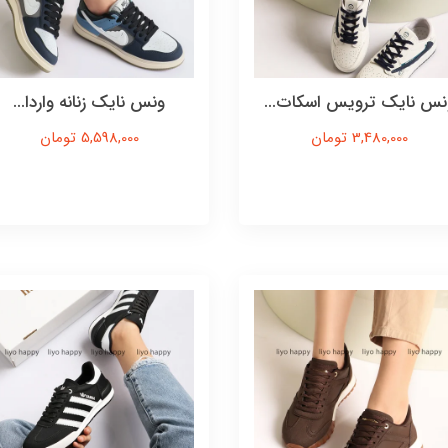
نس نایک ترویس اسکات...
ونس نایک زنانه واردا...
3,480,000 تومان
5,598,000 تومان