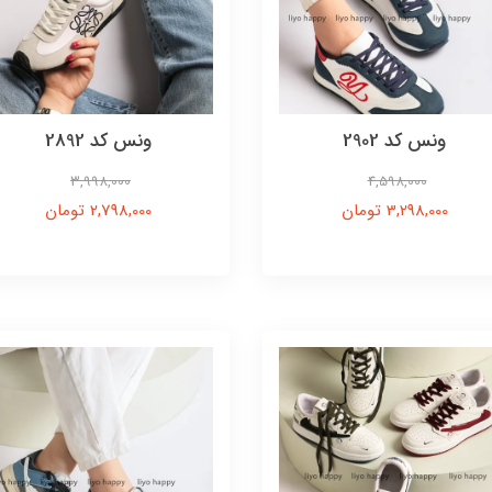
ونس کد 2902
ونس کد 2892
3,998,000
4,598,000
3,298,000 تومان
2,798,000 تومان