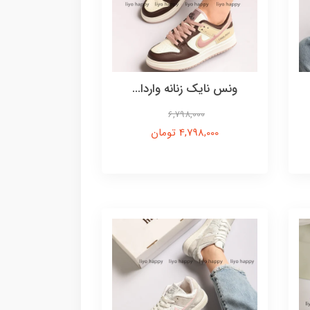
ونس نایک زنانه واردا...
6,798,000
4,798,000 تومان