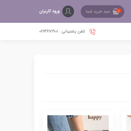
ورود کاربران
سبد خرید شما
0
تلفن پشتیبانی : 02146121901