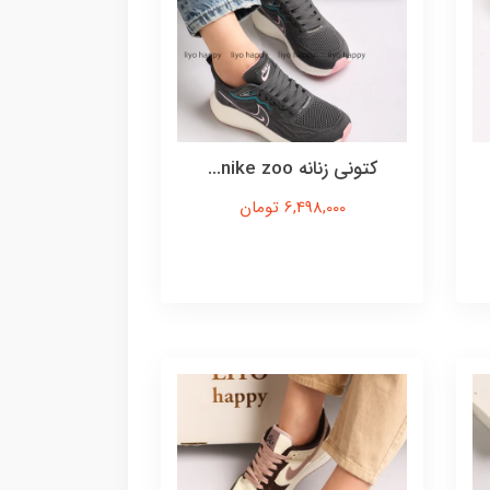
کتونی زنانه nike zoo...
6,498,000 تومان