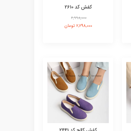
کفش کد 2610
2,998,000
2,298,000 تومان
کفش کالج کد 2441