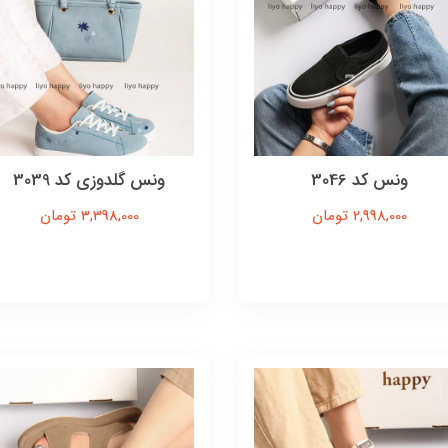
ونس کد 3046
ونس گلدوزی کد 3039
2,998,000 تومان
3,398,000 تومان