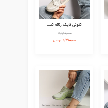
کتونی نایک زنانه کد...
3,998,000
2,798,000 تومان