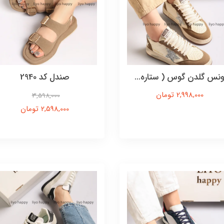
نس گلدن گوس ( ستاره...
صندل کد 2940
2,998,000 تومان
3,598,000
2,598,000 تومان