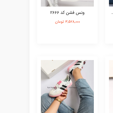
ونس فشن کد 2666
3,528,000 تومان