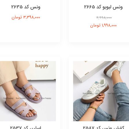
ونس لبوبو کد 2665
ونس کد 2635
3,398,000 تومان
2,998,000
1,998,000 تومان
کفش ونس کد 2587
اسلیپر کد 2537