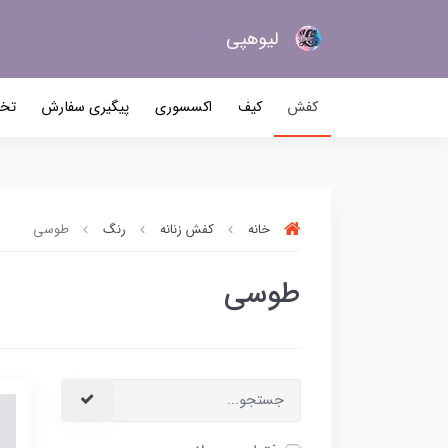
لیو‌هپی
کیف و کفش زنانه
کفش
کیف
اکسسوری
پیگیری سفارش
تخف
خانه
کفش زنانه
رنگ
طوسی
طوسی