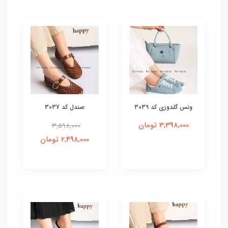
ونس گلدوزی کد 3039
صندل کد 3037
3,398,000 تومان
3,598,000
2,498,000 تومان