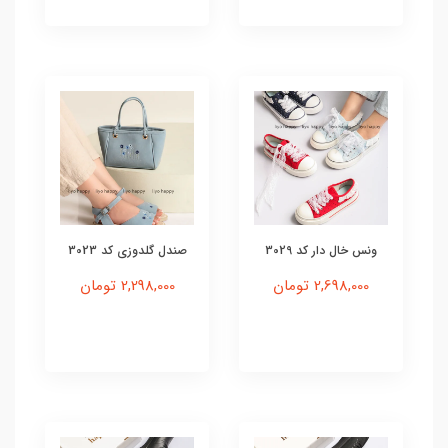
ونس خال دار کد 3029
صندل گلدوزی کد 3023
2,698,000 تومان
2,298,000 تومان