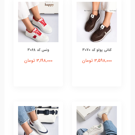
کتانی پولو کد 3070
ونس کد 3068
3,598,000 تومان
3,198,000 تومان