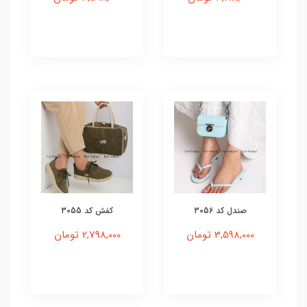
صندل کد 3056
کفش کد 3055
3,598,000 تومان
2,798,000 تومان