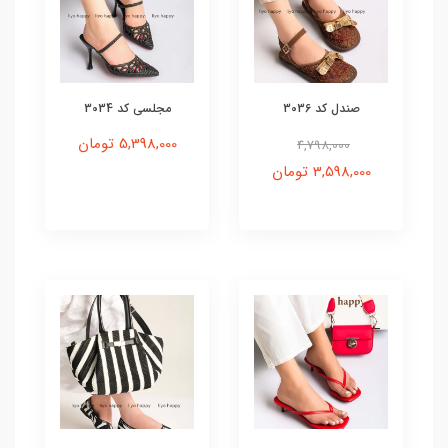
صندل کد 3036
مجلسی کد 3034
5,398,000 تومان
4,798,000
3,598,000 تومان