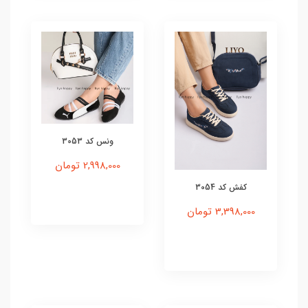
ونس کد 3053
2,998,000 تومان
کفش کد 3054
3,398,000 تومان