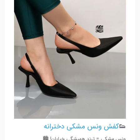
👟
کفش ونس مشکی دخترانه
ونس مشکی = ترند همیشگی خیابان! 🏙️