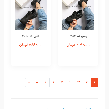
ونس کد 2983
کتانی کد 3020
3,298,000 تومان
3,998,000 تومان
»
8
7
6
5
4
3
2
1