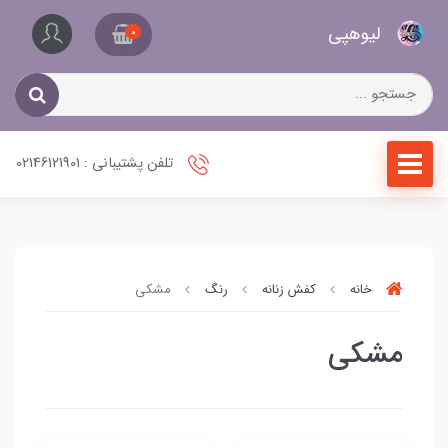
کیف
لیو‌هپی
و
0
کفش
زنانه
تلفن پشتیبانی : 02146121901
خانه
کفش زنانه
رنگ
مشکی
مشکی