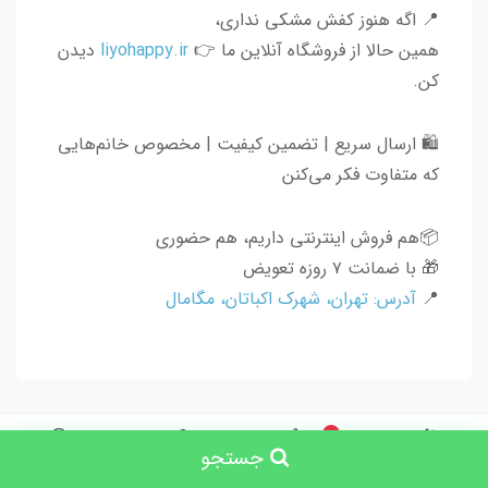
📍 اگه هنوز کفش مشکی نداری،
همین حالا از فروشگاه آنلاین ما 👉
liyohappy.ir
دیدن
کن.
🛍 ارسال سریع | تضمین کیفیت | مخصوص خانم‌هایی
که متفاوت فکر می‌کنن
📦هم فروش اینترنتی داریم، هم حضوری
🎁 با ضمانت ۷ روزه تعویض
📍
آدرس: تهران، شهرک اکباتان، مگامال
0
جستجو
جستجو
خانه
سبد خرید
حساب کاربری
چرا لیو ، و لیو کجاست