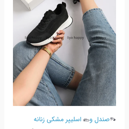
👡
صندل و
🥿
اسلیپر مشکی زنانه