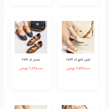
کفش کالج کد 2844
صندل کد 2841
2,598,000 تومان
2,898,000 تومان