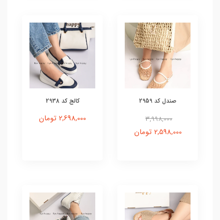
صندل کد 2959
کالج کد 2938
2,698,000 تومان
3,998,000
2,598,000 تومان