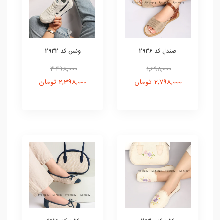
صندل کد 2936
ونس کد 2932
3,498,000
1,698,000
2,798,000 تومان
2,398,000 تومان