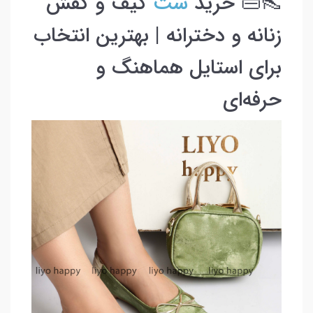
👠👜 خرید
ست
کیف و کفش
زنانه و دخترانه | بهترین انتخاب
برای استایل هماهنگ و
حرفه‌ای