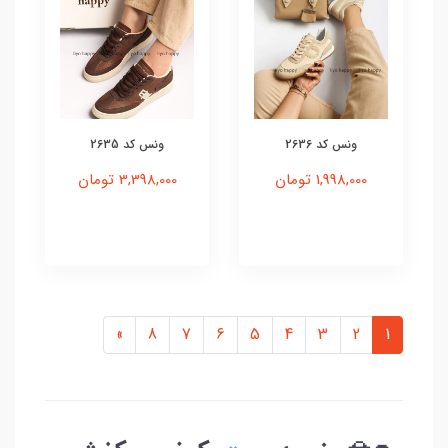
ونس کد 2636
ونس کد 2635
1,998,000 تومان
3,398,000 تومان
»
8
7
6
5
4
3
2
1