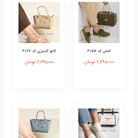
کفش کد 3055
کالج گلدوزی کد 3027
2,798,000 تومان
2,298,000 تومان