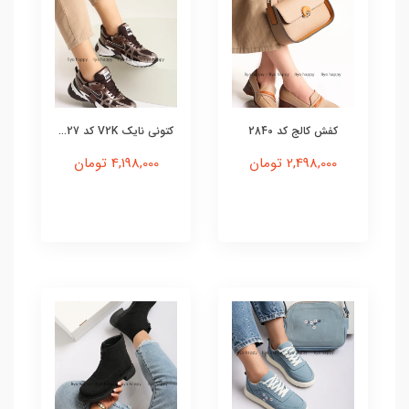
کفش کالج کد 2840
کتونی نایک V2K کد 27...
2,498,000 تومان
4,198,000 تومان