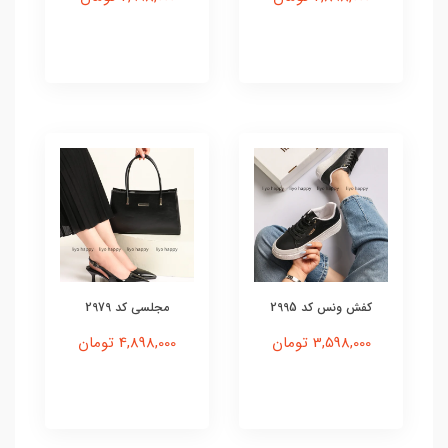
کفش ونس کد 2995
مجلسی کد 2979
3,598,000 تومان
4,898,000 تومان