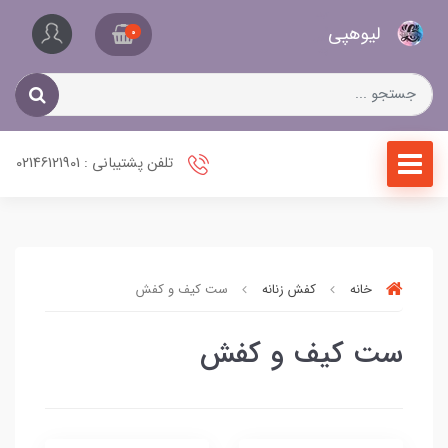
کیف
لیو‌هپی
و
0
کفش
زنانه
تلفن پشتیبانی : 02146121901
خانه
کفش زنانه
ست کیف و کفش
ست کیف و کفش