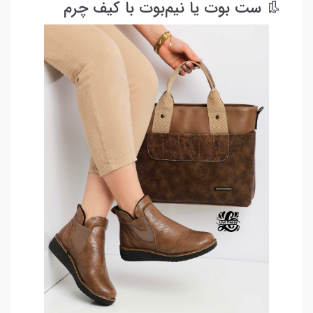
👢 ست
بوت یا نیم‌بوت
با کیف چرم