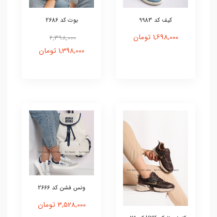
کیف کد 9983
بوت کد 2686
1,698,000 تومان
2,398,000
1,398,000 تومان
ونس فشن کد 2666
3,528,000 تومان