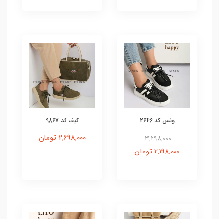
ونس کد 2646
کیف کد 9867
2,698,000 تومان
3,298,000
2,198,000 تومان