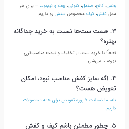
ونس
،
کالج
،
صندل
،
کتونی
،
بوت و نیم‌بوت
– برای هر
مدل
کفش
،
کیف
مخصوص
ستش
رو داریم.
۳. قیمت ست‌ها نسبت به خرید جداگانه
بهتره؟
قطعاً! با خرید ست، از تخفیف و قیمت مناسب‌تری
بهره‌مند می‌شی.
۴. اگه سایز کفش مناسب نبود، امکان
تعویض هست؟
بله، ما ضمانت ۷ روزه تعویض برای همه محصولات
داریم.
۵. چطور مطمئن باشم کیف و کفش