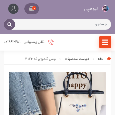
کیف
لیو‌هپی
و
0
کفش
زنانه
تلفن پشتیبانی : 02146121901
خانه
فهرست محصولات
ونس گلدوزی کد 3024