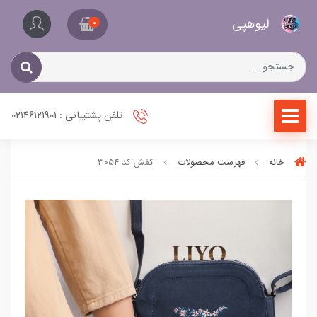
کیف
لیو‌هپی
و
0
کفش
زنانه
تلفن پشتیبانی : 02146121901
خانه
فهرست محصولات
کفش کد 3054