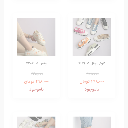
کتونی چنل کد 7199
ونس کد 7207
728,000
828,000
498,000 تومان
498,000 تومان
ناموجود
ناموجود