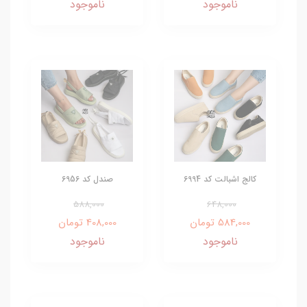
ناموجود
ناموجود
کالج اشبالت کد 6994
صندل کد 6956
588,000
648,000
584,000 تومان
408,000 تومان
ناموجود
ناموجود