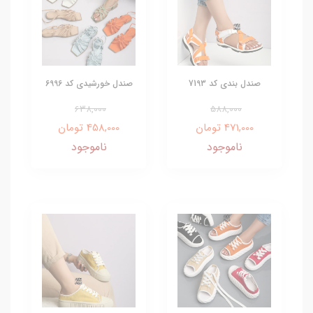
صندل بندی کد 7193
صندل خورشیدی کد 6996
638,000
588,000
471,000 تومان
458,000 تومان
ناموجود
ناموجود