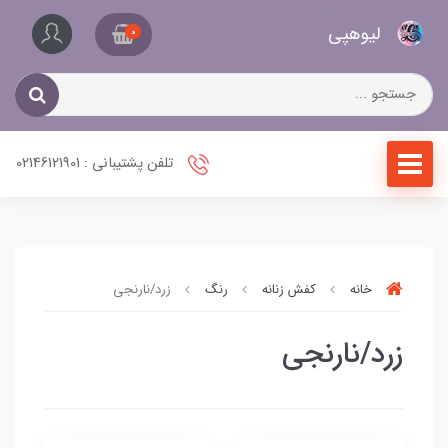
کیف
لیو‌هپی
و
0
کفش
زنانه
تلفن پشتیبانی : 02146121901
خانه
کفش زنانه
رنگ
زرد/نارنجی
زرد/نارنجی