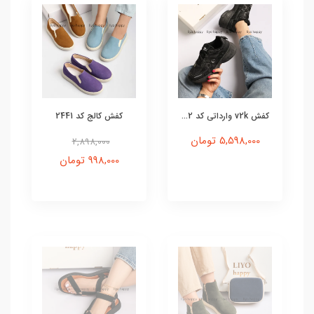
کفش v2k وارداتی کد 2...
کفش کالج کد 2441
5,598,000 تومان
2,898,000
998,000 تومان