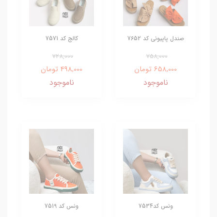
صندل پاپیونی کد 7652
کالج کد 7571
728,000
758,000
658,000 تومان
498,000 تومان
ناموجود
ناموجود
ونس کد7534
ونس کد 7519