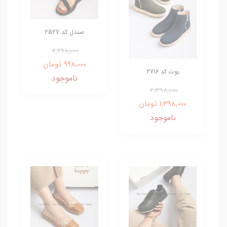
صندل کد 2527
2,498,000
998,000 تومان
بوت کد 2716
ناموجود
2,398,000
1,398,000 تومان
ناموجود