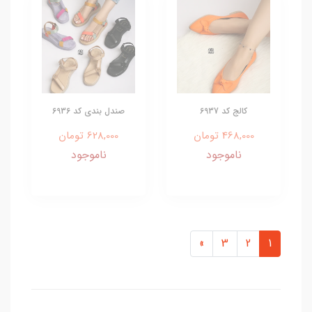
کالج کد 6937
صندل بندی کد 6936
468,000 تومان
628,000 تومان
ناموجود
ناموجود
»
3
2
1