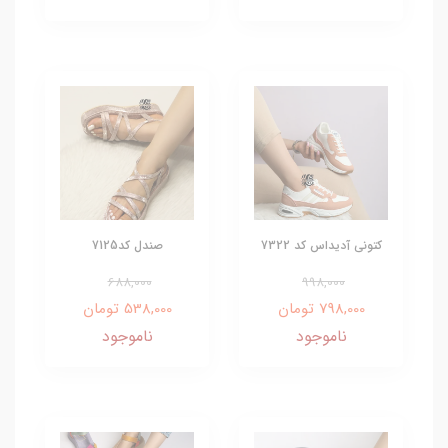
کتونی آدیداس کد 7322
صندل کد7125
688,000
998,000
798,000 تومان
538,000 تومان
ناموجود
ناموجود