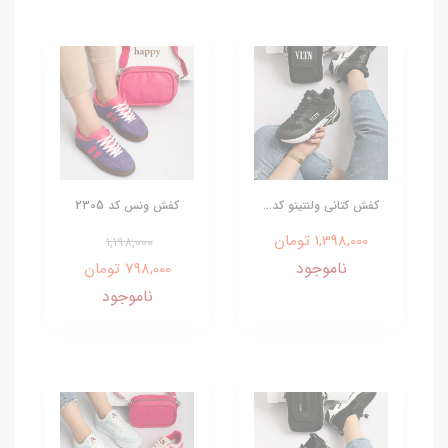
کفش کتانی ولنتینو کد...
کفش ونس کد 2305
1,398,000 تومان
1,198,000
ناموجود
798,000 تومان
ناموجود