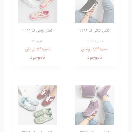
کفش کتانی کد 2298
کفش ونس کد 2249
798,000
2,998,000
1,498,000 تومان
598,000 تومان
ناموجود
ناموجود