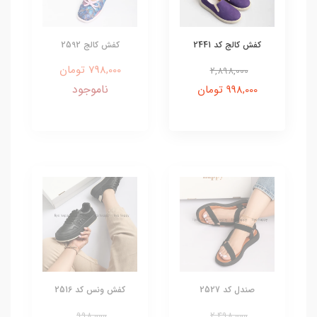
کفش کالج کد 2441
کفش کالج 2592
798,000 تومان
2,898,000
ناموجود
998,000 تومان
صندل کد 2527
کفش ونس کد 2516
998,000
2,498,000