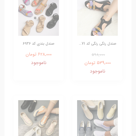
صندل رنگی رنگی کد 71...
صندل بندی کد 6936
628,000 تومان
598,000
ناموجود
539,000 تومان
ناموجود