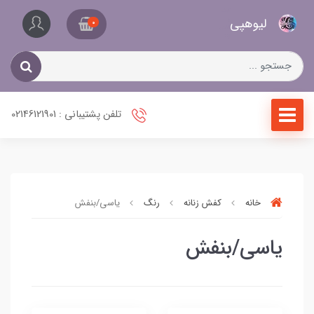
کیف
لیو‌هپی
و
0
کفش
زنانه
تلفن پشتیبانی : 02146121901
خانه
کفش زنانه
رنگ
یاسی/بنفش
یاسی/بنفش