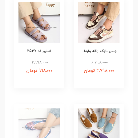
ونس نایک زنانه واردا...
اسلیپر کد 2537
2,998,000
6,798,000
4,798,000 تومان
998,000 تومان