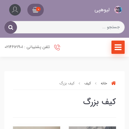
کیف
لیو‌هپی
و
0
کفش
زنانه
تلفن پشتیبانی : 02146121901
خانه
کیف
کیف بزرگ
کیف بزرگ