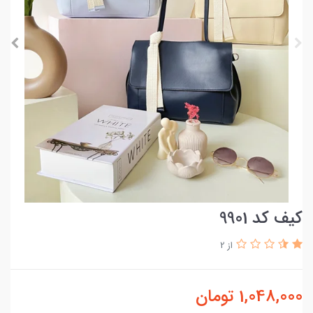
کیف کد 9901
از 2
1,048,000
تومان