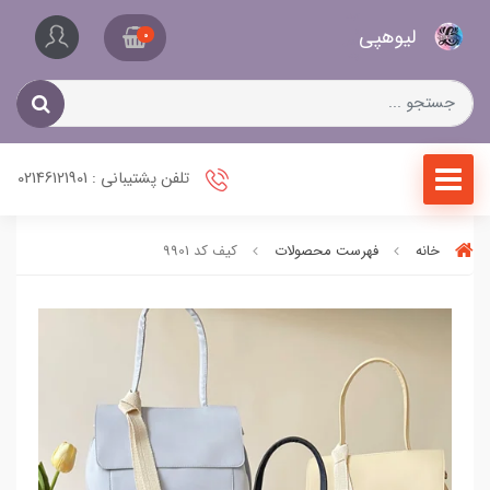
کیف
لیو‌هپی
و
0
کفش
زنانه
تلفن پشتیبانی : 02146121901
خانه
فهرست محصولات
کیف کد 9901