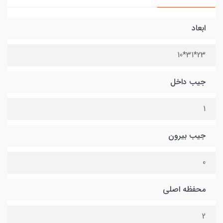
ابعاد
23*31*10
جیب داخل
1
جیب بیرون
0
محفظه اصلی
2