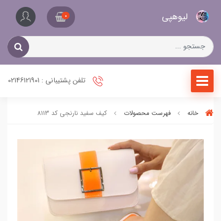
کیف
لیو‌هپی
و
0
کفش
زنانه
تلفن پشتیبانی : 02146121901
خانه
فهرست محصولات
کیف سفید نارنجی کد 8113