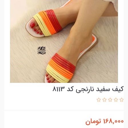
کیف سفید نارنجی کد 8113
168,000
تومان