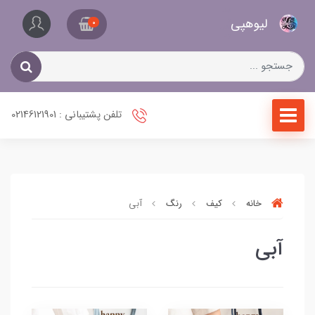
کیف
لیو‌هپی
و
0
کفش
زنانه
تلفن پشتیبانی : 02146121901
خانه
کیف
رنگ
آبی
آبی