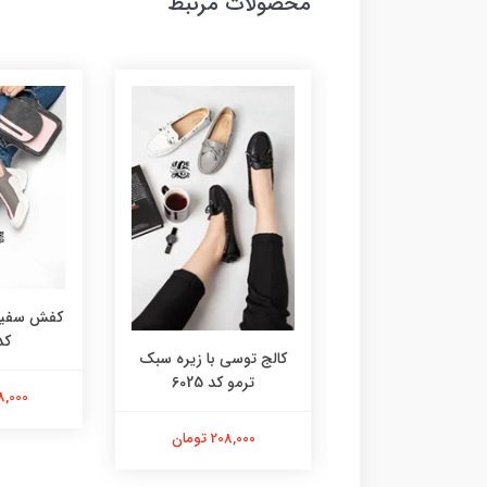
محصولات مرتبط
کفش سفید 
کد 3
مک کویین پلنگی
کالج توسی با زیره سبک
سفید کد 6052
ترمو کد 6025
238,000 
238,000 تومان
208,000 تومان