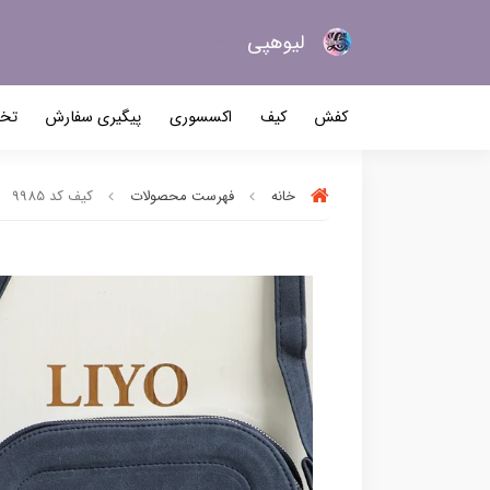
لیو‌هپی
کیف و کفش زنانه
کفش
کیف
اکسسوری
پیگیری سفارش
تخف
خانه
فهرست محصولات
کیف کد 9985