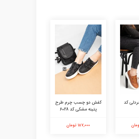
دلی کد
کفش دو چسب چرم طرح
کتونی کش بافت ت
پتینه مشکی کد 6028
صورتی فشیون کد 6059
187,000 تومان
238,000 تومان