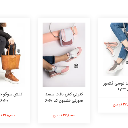
توسی گلامور
602
کتونی کش بافت سفید
کفش سوگو خر
صورتی فشیون کد 6060
6040
تومان
238,000 تومان
268,000 تومان