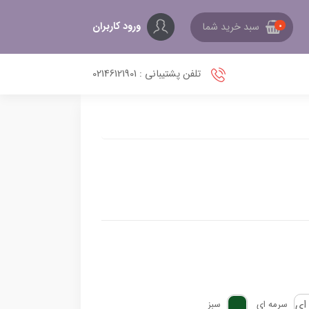
ورود کاربران
سبد خرید شما
0
تلفن پشتیبانی : 02146121901
سرمه ای
سبز