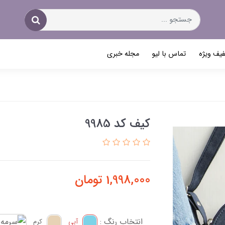
یف ویژه
تماس با لیو
مجله خبری
کیف کد 9985
1,998,000
تومان
انتخاب رنگ :
آبی
کرم