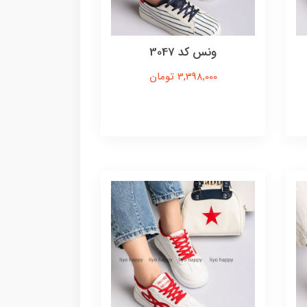
ونس کد 3047
3,398,000 تومان