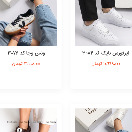
ایرفورس نایک کد 3084
ونس وجا کد 3076
10,998,000 تومان
3,998,000 تومان