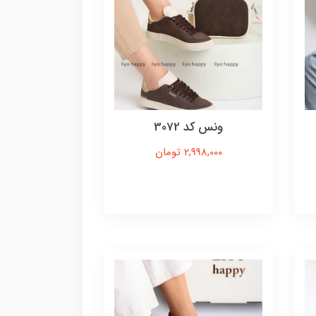
ونس کد 3072
2,998,000 تومان