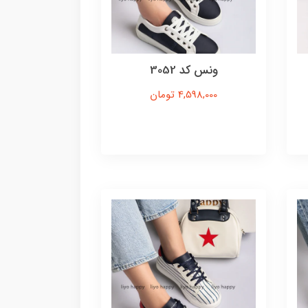
ونس کد 3052
4,598,000 تومان