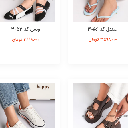
صندل کد 3056
ونس کد 3053
3,598,000 تومان
2,998,000 تومان