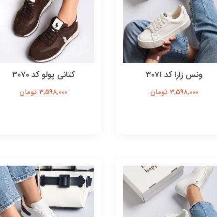
ونس زارا کد 3071
کتانی پولو کد 3070
3,598,000 تومان
3,598,000 تومان