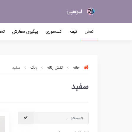
لیو‌هپی
کیف و کفش زنانه
کفش
کیف
اکسسوری
پیگیری سفارش
تخف
خانه
کفش زنانه
رنگ
سفید
سفید