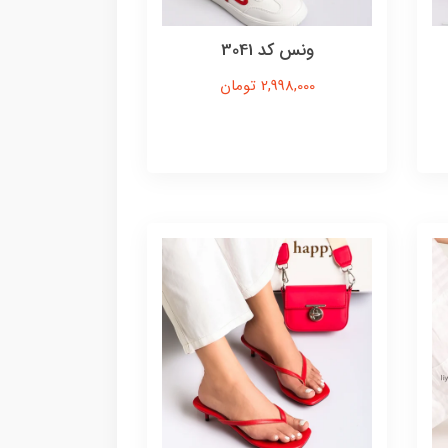
ونس کد 3041
2,998,000 تومان