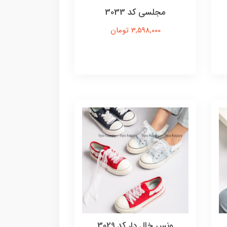
مجلسی کد 3033
3,598,000 تومان
ونس خال دار کد 3029