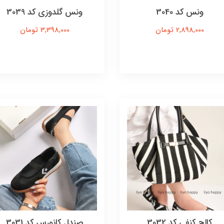
ونس کد 3040
ونس گلدوزی کد 3039
2,898,000 تومان
3,398,000 تومان
کالج کنفی کد 3032
صندل کانورس کد 3031