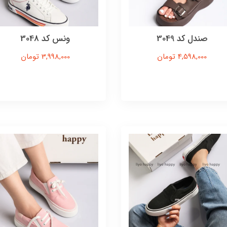
صندل کد 3049
ونس کد 3048
4,598,000 تومان
3,998,000 تومان