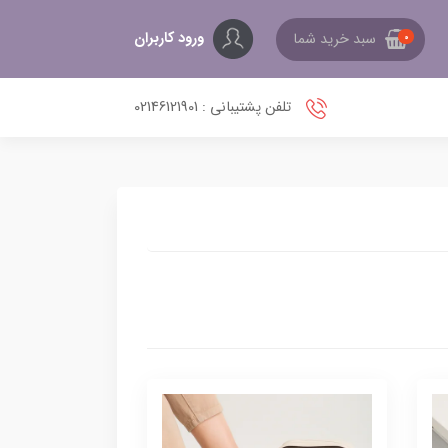
ورود کاربران
سبد خرید شما
0
تلفن پشتیبانی : 02146121901