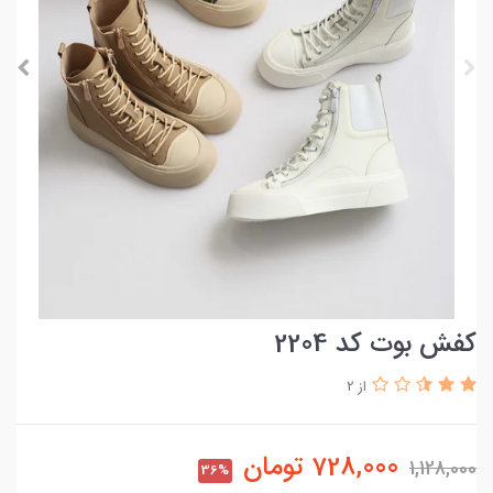
کفش بوت کد 2204
از 2
728,000
تومان
1,128,000
36%