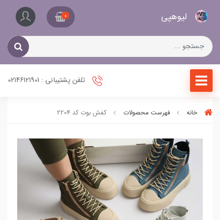
کیف
لیو‌هپی
و
0
کفش
زنانه
تلفن پشتیبانی : 02146121901
خانه
فهرست محصولات
کفش بوت کد 2204