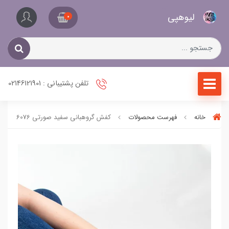
کیف
لیو‌هپی
و
0
کفش
زنانه
تلفن پشتیبانی : 02146121901
خانه
فهرست محصولات
کفش گروهبانی سفید صورتی 6076