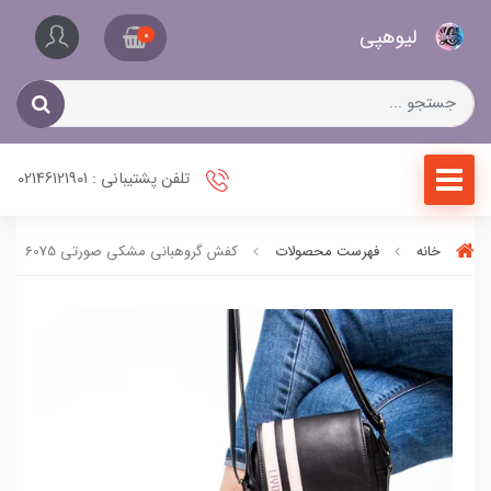
کیف
لیو‌هپی
و
0
کفش
زنانه
تلفن پشتیبانی : 02146121901
خانه
فهرست محصولات
کفش گروهبانی مشکی صورتی 6075