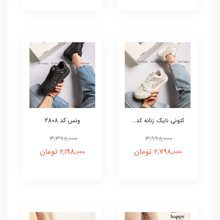
کتونی نایک زنانه کد...
ونس کد 2808
3,398,000
3,998,000
2,798,000 تومان
2,198,000 تومان