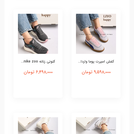
کفش اسپرت پوما واردا...
کتونی زنانه nike zoo...
9,598,000 تومان
6,498,000 تومان