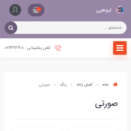
کیف
لیو‌هپی
و
0
کفش
زنانه
تلفن پشتیبانی : 02146121901
خانه
کفش زنانه
رنگ
صورتی
صورتی