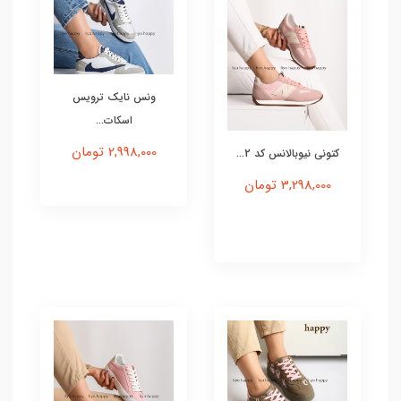
ونس نایک ترویس
اسکات...
2,998,000 تومان
کتونی نیوبالانس کد 2...
3,298,000 تومان