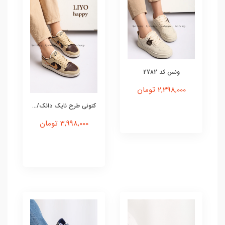
ونس کد 2782
2,398,000 تومان
کتونی طرح نایک دانک/...
3,998,000 تومان