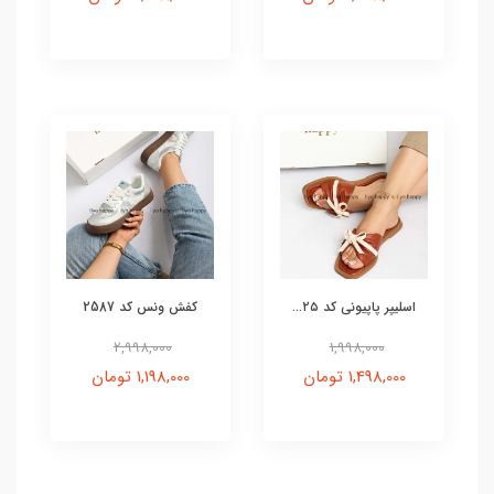
اسلیپر پاپیونی کد ۲۵...
کفش ونس کد 2587
2,998,000
1,998,000
1,498,000 تومان
1,198,000 تومان