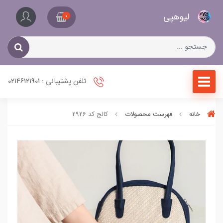
کیف
لیو‌هپی
و
0
کفش
زنانه
تلفن پشتیبانی : 02146121901
خانه
فهرست محصولات
کالج کد 2926