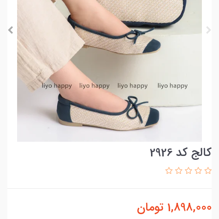
کالج کد 2926
1,898,000
تومان