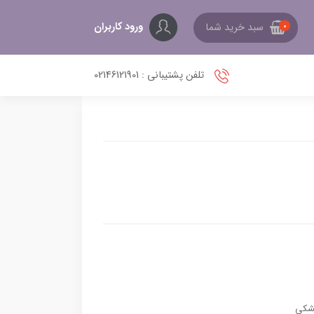
ورود کاربران
سبد خرید شما
0
تلفن پشتیبانی : 02146121901
شکی