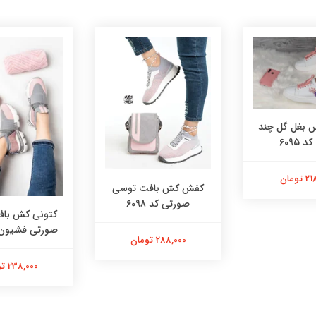
بغل گل چند
 6095
تومان
کفش کش بافت توسی
صورتی کد 6098
کتونی کش با
صورتی فشیون کد 
288,000 تومان
238,000 تومان