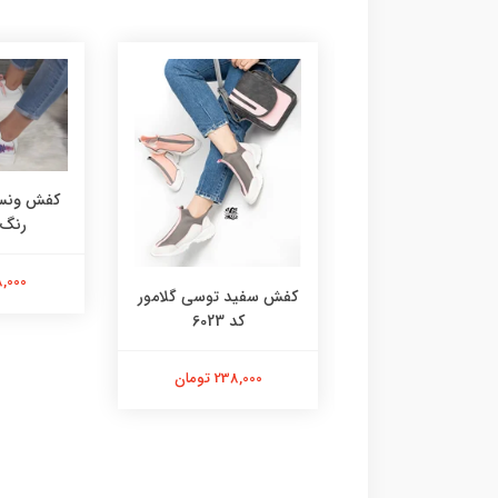
کفش ونس 
رنگ کد
218,000 
 گروهبانی سفید
کفش سفید توسی گلامور
صورتی 6076
کد 6023
218,000 تومان
238,000 تومان