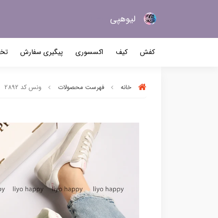
لیو‌هپی
کیف و کفش زنانه
کفش
کیف
اکسسوری
پیگیری سفارش
تخف
خانه
فهرست محصولات
ونس کد 2892