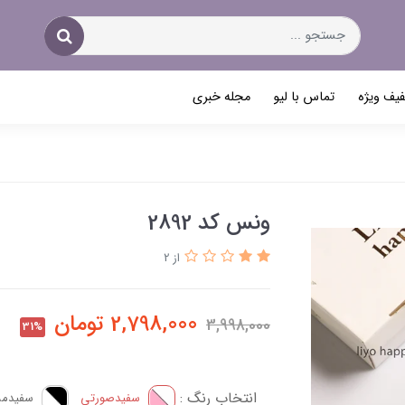
یف ویژه
تماس با لیو
مجله خبری
ونس کد 2892
از 2
2,798,000
تومان
3,998,000
31%
انتخاب رنگ :
سفید‌صورتی
سفید‌م