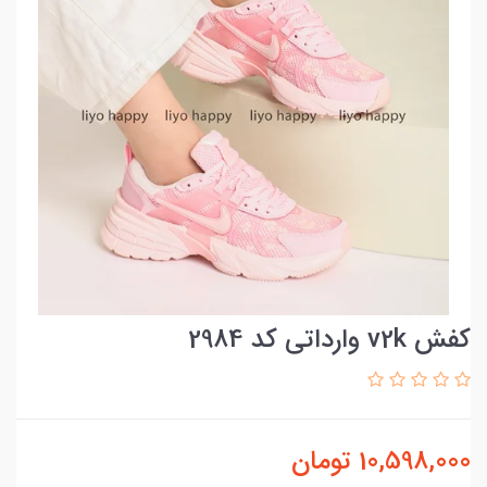
کفش v2k وارداتی کد 2984
10,598,000
تومان