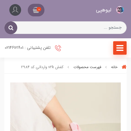
کیف
لیو‌هپی
و
0
کفش
زنانه
تلفن پشتیبانی : 02146121901
خانه
فهرست محصولات
کفش v2k وارداتی کد 2984