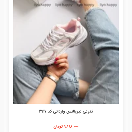
کتونی نیوبالنس وارداتی کد 2917
9,998,000 تومان