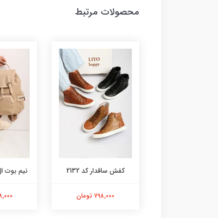
محصولات مرتبط
کیف کد 9179
کفش ساقدار کد 2132
نیم بوت ال ا
498,000 تومان
798,000 تومان
598,000 