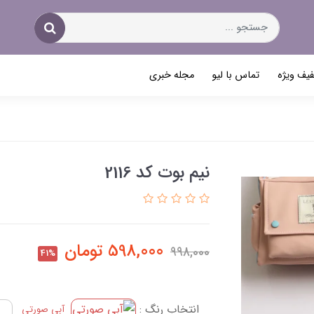
یف ویژه
تماس با لیو
مجله خبری
نیم بوت کد 2116
598,000
تومان
998,000
41%
انتخاب رنگ :
آبی صورتی