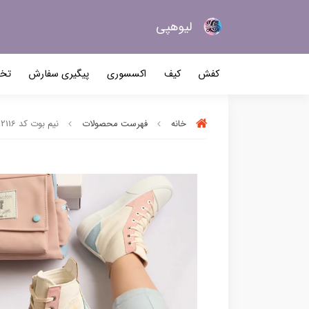
لیو‌هپی
کیف و کفش زنانه
کفش
کیف
اکسسوری
پیگیری سفارش
تخف
خانه
فهرست محصولات
نیم بوت کد 2116