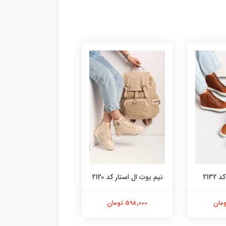
کیف کد 9179
213
نیم بوت ال استار کد 2120
498,000 تومان
598,000 تومان