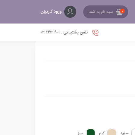
ورود کاربران
سبد خرید شما
0
تلفن پشتیبانی : 02146121901
سفید
کرم
سبز