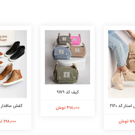
کیف کد 9179
ستار کد 2120
کفش ساقدار کد 2
498,000 تومان
تومان
798,000 تومان