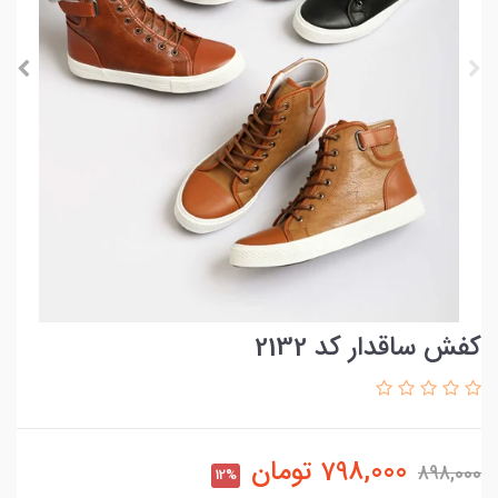
کفش ساقدار کد 2132
798,000
تومان
898,000
12%