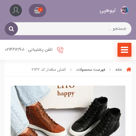
کیف
لیو‌هپی
و
0
کفش
زنانه
تلفن پشتیبانی : 02146121901
خانه
فهرست محصولات
کفش ساقدار کد 2132