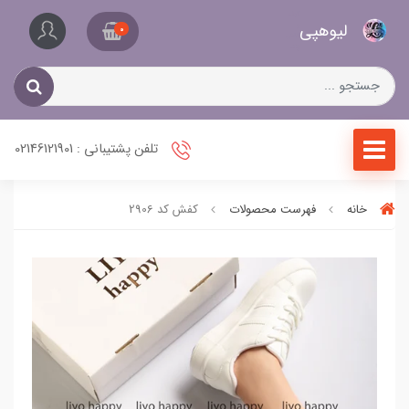
کیف
لیو‌هپی
و
0
کفش
زنانه
تلفن پشتیبانی : 02146121901
خانه
فهرست محصولات
کفش کد 2906