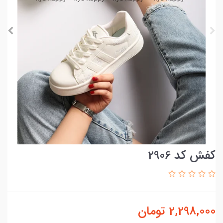
کفش کد 2906
2,298,000
تومان