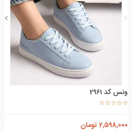
ونس کد 2961
2,598,000
تومان