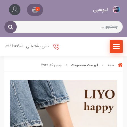
کیف
لیو‌هپی
و
0
کفش
زنانه
تلفن پشتیبانی : 02146121901
خانه
فهرست محصولات
ونس کد 2961