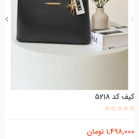
کیف کد 5218
1,498,000
تومان