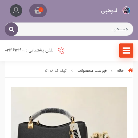
کیف
لیو‌هپی
و
0
کفش
زنانه
تلفن پشتیبانی : 02146121901
خانه
فهرست محصولات
کیف کد 5218