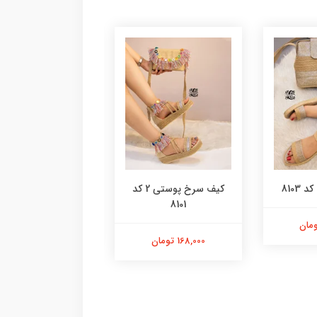
8103
کیف سرخ پوستی 2 کد
کیف پلنگی گرد کد 8100
8101
98,000 تومان
168,000 تومان