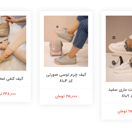
کیف چرم توسی صورتی
کیف کنفی لمه کد 
کد 8104
 ماری سفید
238,000 تومان
8109
198,000 تومان
ومان