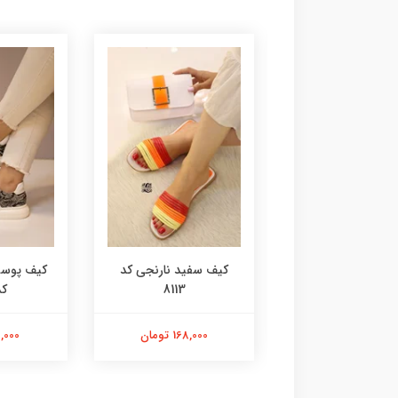
آدیداسی کد 8115
کیف سفید نارنجی کد
کیف پوست
8113
کد 
168,000 تومان
168,000 تومان
98,000 ت