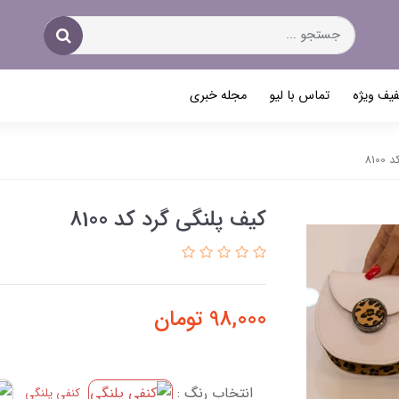
یف ویژه
تماس با لیو
مجله خبری
810
کیف پلنگی گرد کد 8100
98,000
تومان
انتخاب رنگ :
کنفی پلنگی