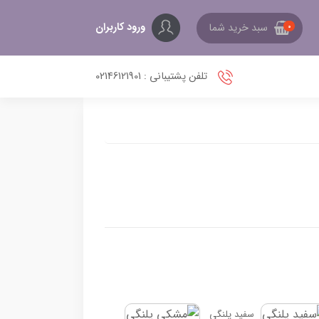
ورود کاربران
سبد خرید شما
0
تلفن پشتیبانی : 02146121901
سفید پلنگی