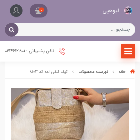
کیف
لیو‌هپی
و
0
کفش
زنانه
تلفن پشتیبانی : 02146121901
خانه
فهرست محصولات
کیف کنفی لمه کد 8103