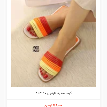
کیف سفید نارنجی کد 8113
168,000 تومان