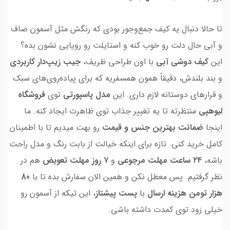
تا حالا دنبال یه کیف جمع‌وجور بودی که رنگش مثل آسمون صاف
و آبی حال دلت رو خوب کنه و استایلت رو رویایی نشون بده؟
این
کیف دوشی آبی
با اون طراحی ظریف،
جیب زیپ‌دار کاربردی
و بند بلندش، دقیقاً همون همسفریه که برای پیاده‌روی‌های سبک
و قرارهای دوستانه لازم داری. این
مدل پاسپورتی
توی
فروشگاه
لیوهپی
منتظرته تا یه تغییر جذاب توی ظاهرت ایجاد کنه. ما
اینجا
ضمانت بهترین جنس و قیمت
رو بهت میدیم تا با اطمینان
کامل خرید کنی. تازه برای اینکه خیالت از بابت رنگ و مدل راحت
باشه،
۲۴ ساعت مهلت مرجوعی
و
۷ روز مهلت تعویض
هم در
نظر گرفتیم. پس معطل نکن و همین الان سفارش بده تا با
80
هزار تومن هزینه ارسال
با
پست پیشتاز
، این تیکه از آسمون رو
خیلی زود توی کمدت داشته باشی.