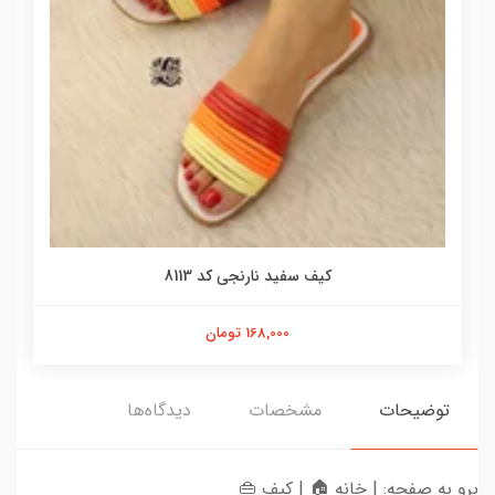
کیف سفید نارنجی کد 8113
168,000 تومان
توضیحات
مشخصات
دیدگاه‌ها
برو به صفحه: | خانه 🏠 | کیف 👜