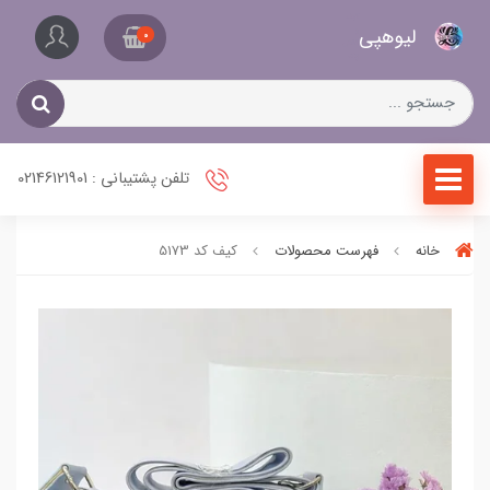
کیف
لیو‌هپی
و
0
کفش
زنانه
تلفن پشتیبانی : 02146121901
خانه
فهرست محصولات
کیف کد 5173