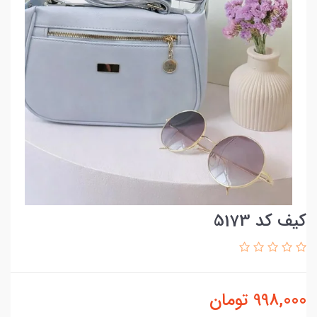
کیف کد 5173
998,000
تومان