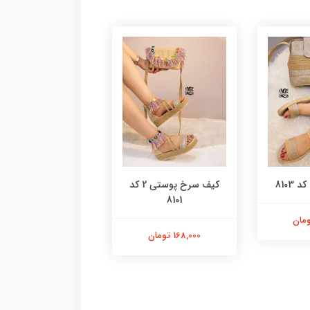
8103
کیف سرخ پوستی 2 کد
کیف پلنگی گرد کد 8100
8101
98,000 تومان
168,000 تومان