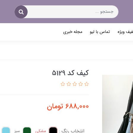
یف ویژه
تماس با لیو
مجله خبری
کیف کد 5129
688,000
تومان
انتخاب رنگ :
مشکی
سبز