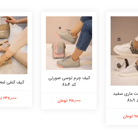
کیف چرم توسی صورتی
کیف کنفی لمه کد 
کد 8104
 ماری سفید
238,000 تومان
8109
198,000 تومان
ومان