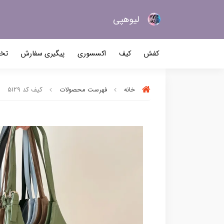
لیو‌هپی
کیف و کفش زنانه
کفش
کیف
اکسسوری
پیگیری سفارش
تخف
خانه
فهرست محصولات
کیف کد 5129