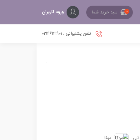
ورود کاربران
سبد خرید شما
0
تلفن پشتیبانی : 02146121901
آبی
موکا