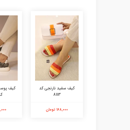
آدیداسی کد 8115
کیف سفید نارنجی کد
کیف پوست
8113
کد 
168,000 تومان
168,000 تومان
98,000 ت