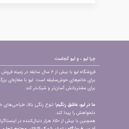
چرا لیو ، و لیو کجاست
فروشگاه لیو با بیش از ۶ سال ساب
برای خانم‌های خوش‌سلیقه است. لیو با مغازه‌ای بزر
برای مشتریانش آسان‌تر و شیک‌تر کند.
ما در لیو، عاشق رنگیم
! تنوع رنگی بالا، طراحی‌های
دلخواهش را پیدا کند.
همچنین با بیش از ۸۵۰ هزار دنبال‌کننده در اینستاگرام، ارتباط مداوم و پاسخ‌گویی به سؤالات و بازخوردهای شما را یکی از افتخارات‌مان می‌دانیم
آدرس فروشگاه : تهران شهرک اکباتان مجتمع تجاری مگامال طبقه F2 واحد 237-239