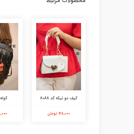
محصولات مرتبط
قفل دار کد 8080
کیف دو تیکه کد 8088
کوله کد
108,000 تومان
128,000 تومان
168,000 