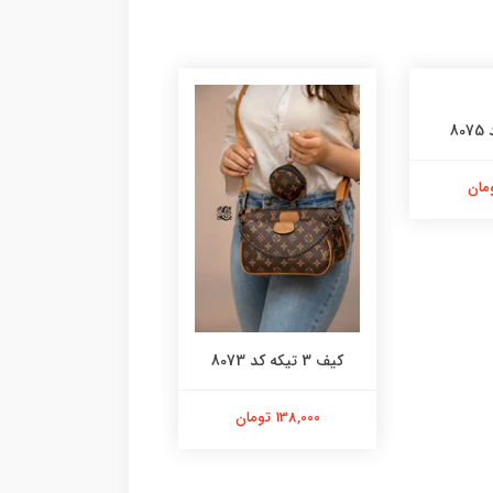
8
کیف چروک کد 8072
کیف 3 تیکه کد 8073
108,000 تومان
138,000 تومان