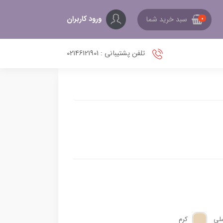
ورود کاربران
سبد خرید شما
0
تلفن پشتیبانی : 02146121901
لی
کرم