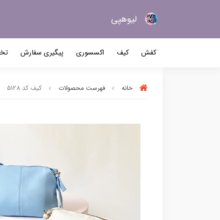
لیو‌هپی
کیف و کفش زنانه
کفش
کیف
اکسسوری
پیگیری سفارش
تخف
خانه
فهرست محصولات
کیف کد 5128