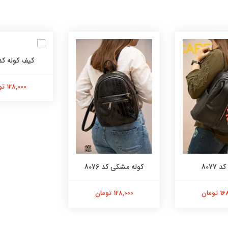
کیف کوله کد 075
128,000 تومان
 8077
کوله مشکی کد 8076
تومان
128,000 تومان