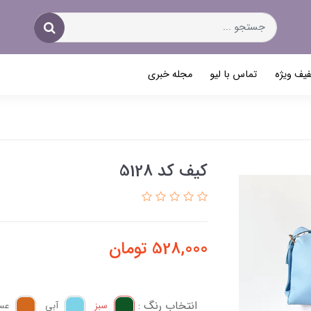
یف ویژه
تماس با لیو
مجله خبری
کیف کد 5128
528,000
تومان
انتخاب رنگ :
سبز
آبی
عس