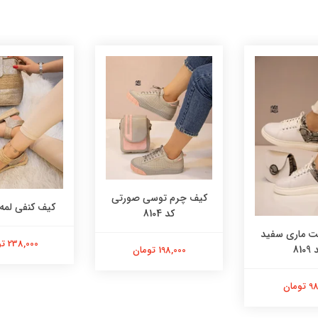
کیف چرم توسی صورتی
کیف کنفی لمه کد 
کد 8104
 ماری سفید
238,000 تومان
8109
198,000 تومان
ومان