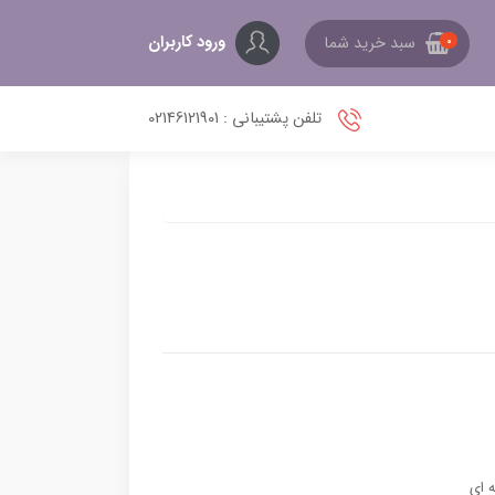
ورود کاربران
سبد خرید شما
0
تلفن پشتیبانی : 02146121901
 ای