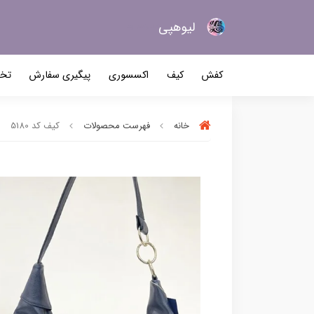
لیو‌هپی
کیف و کفش زنانه
کفش
کیف
اکسسوری
پیگیری سفارش
تخف
خانه
فهرست محصولات
کیف کد 5180