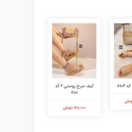
8103
کیف سرخ پوستی 2 کد
کیف پلنگی گرد کد 8100
8101
98,000 تومان
168,000 تومان