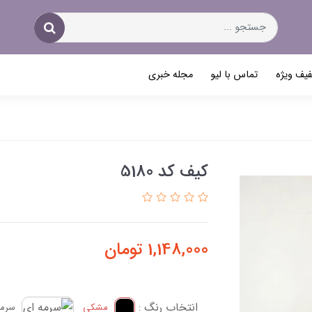
یف ویژه
تماس با لیو
مجله خبری
کیف کد 5180
1,148,000
تومان
انتخاب رنگ :
مشکی
سرمه