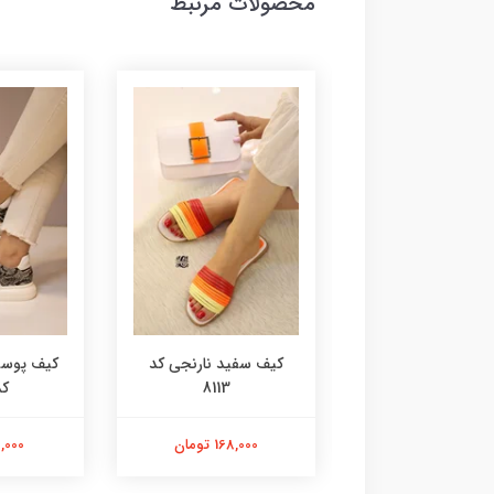
محصولات مرتبط
آدیداسی کد 8115
کیف سفید نارنجی کد
کیف پوست
8113
کد 
168,000 تومان
168,000 تومان
98,000 ت