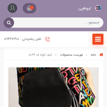
کیف
لیو‌هپی
و
0
کفش
زنانه
تلفن پشتیبانی : 02146121901
خانه
فهرست محصولات
کیف کوله کد 8064