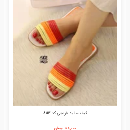
کیف سفید نارنجی کد 8113
168,000 تومان