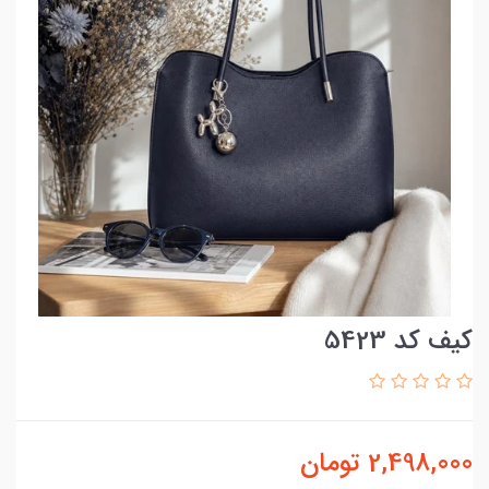
کیف کد 5423
2,498,000
تومان