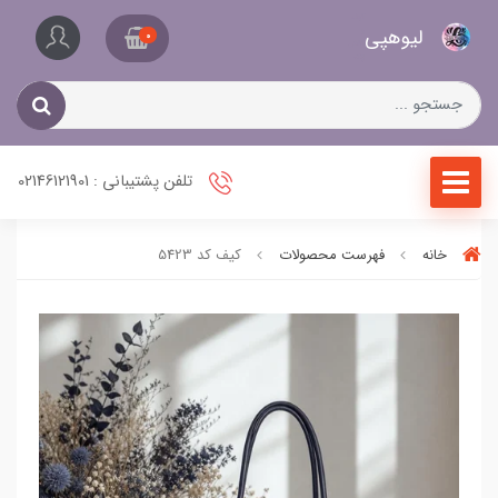
کیف
لیو‌هپی
و
0
کفش
زنانه
تلفن پشتیبانی : 02146121901
خانه
فهرست محصولات
کیف کد 5423