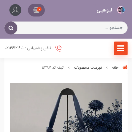
کیف
لیو‌هپی
و
0
کفش
زنانه
تلفن پشتیبانی : 02146121901
خانه
فهرست محصولات
کیف کد 5397