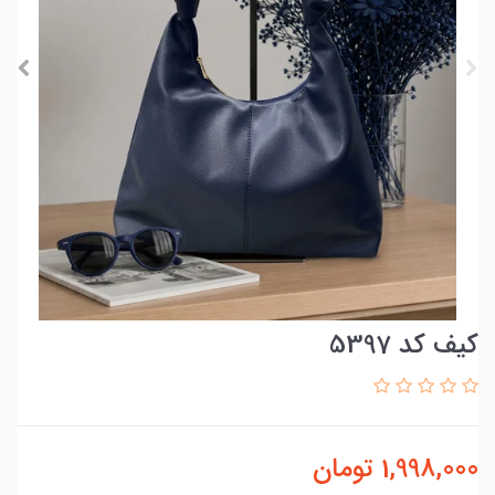
کیف کد 5397
1,998,000
تومان