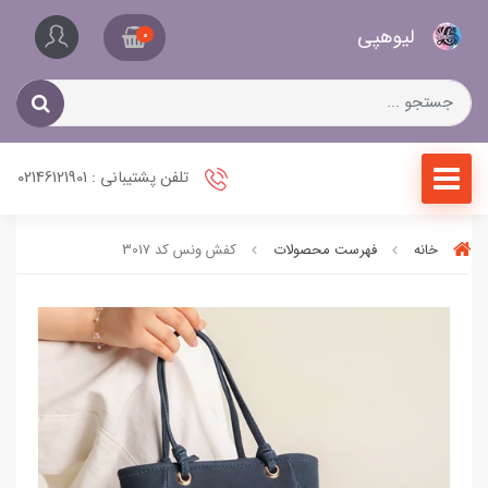
کیف
لیو‌هپی
و
0
کفش
زنانه
تلفن پشتیبانی : 02146121901
خانه
فهرست محصولات
کفش ونس کد 3017