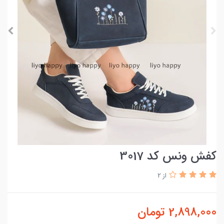
کفش ونس کد 3017
از 2
2,898,000
تومان