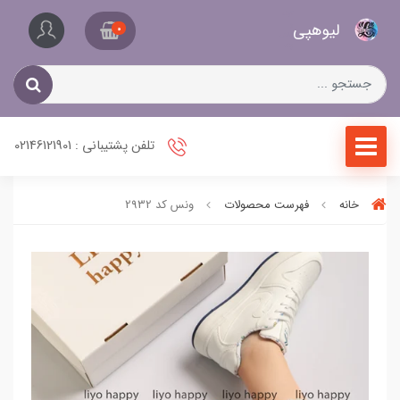
کیف
لیو‌هپی
و
0
کفش
زنانه
تلفن پشتیبانی : 02146121901
خانه
فهرست محصولات
ونس کد 2932