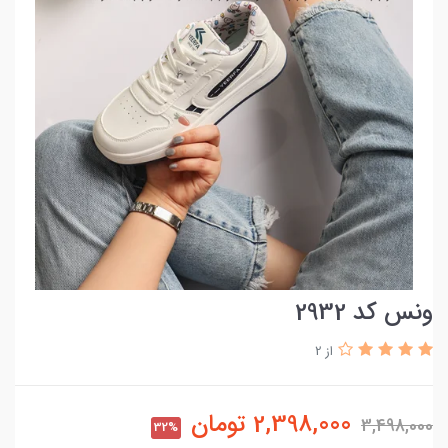
ونس کد 2932
از 2
2,398,000
تومان
3,498,000
32%