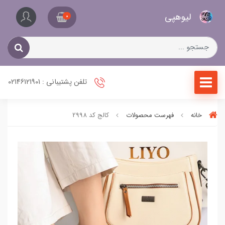
کیف
لیو‌هپی
و
0
کفش
زنانه
تلفن پشتیبانی : 02146121901
خانه
فهرست محصولات
کالج کد 2998