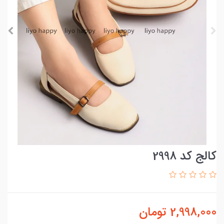
کالج کد 2998
2,998,000
تومان