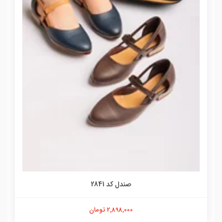
صندل کد 2841
2,898,000 تومان