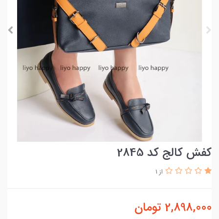
کفش کالج کد 2845
از 1
2,898,000
تومان