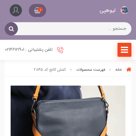
کیف
لیو‌هپی
و
0
کفش
زنانه
تلفن پشتیبانی : 02146121901
خانه
فهرست محصولات
کفش کالج کد 2845