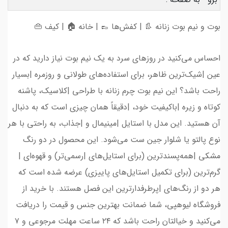
بوت و نیم بوت زنانه 👢 | کفش‌ها 👞 | خانه 🏠 | کیف 👜
احساس می‌کنید در روزهای سرد به یک نیم بوت نیاز دارید که در
عین |شیک‌ترین ظاهر، برای استفاده‌های طولانی و روزمره |بسیار
راحت باشد؟ این نیم بوت چرم زنانه با طراحی |کلاسیک، پاشنه
کوتاه و زیره |باکیفیت خود، |دقیقاً همان چیزی است که به دنبال
آن هستید. این مدل با استایل |مینیمال و |جذاب، به راحتی با هر
نوع پالتو یا شلوار جین ست می‌شود. این محصول در دو رنگ
مشکی |همه‌پسندترین (برای استایل‌های |رسمی‌تر) و قهوه‌ای |
گرم‌ترین (برای تکمیل استایل‌های پاییزی) عرضه شده است که
هر دو از رنگ‌های |پرطرفدارترین این فصل هستند. با خرید از
فروشگاه لیوهپی، شما ضمانت بهترین جنس و قیمت را دریافت
می‌کنید و خیالتان راحت باشد که ۲۴ ساعت مهلت مرجوعی و ۷