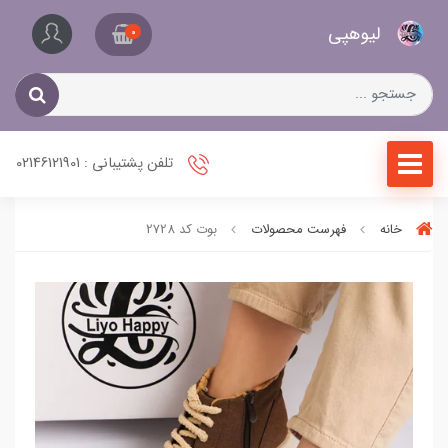
کیف
لیو‌هپی
و
0
کفش
زنانه
تلفن پشتیبانی : 02146121901
خانه
فهرست محصولات
بوت کد 2728