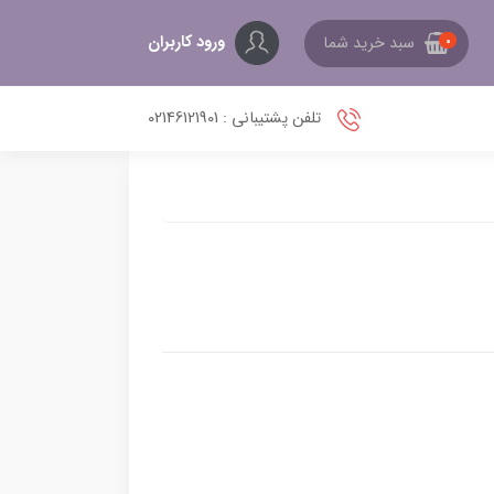
ورود کاربران
سبد خرید شما
0
تلفن پشتیبانی : 02146121901