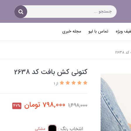
یف ویژه
تماس با لیو
مجله خبری
2638
کتونی کش بافت کد 2638
از 1
798,000
تومان
1,498,000
47%
انتخاب رنگ :
مشکی