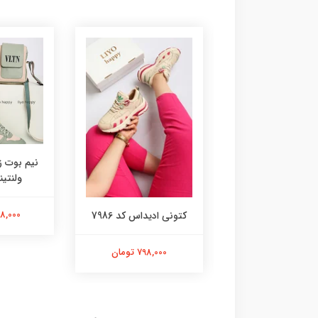
نیم بوت زن
ولنتینو 
1,498,000
کتانی کد 2428
کتونی ادیداس کد 7986
798,000 تومان
798,000 تومان