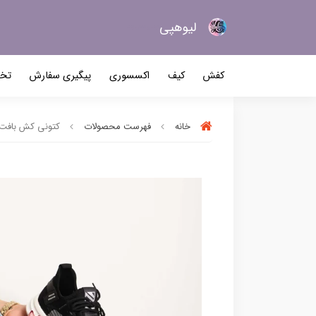
لیو‌هپی
کیف و کفش زنانه
کفش
کیف
اکسسوری
پیگیری سفارش
تخف
خانه
فهرست محصولات
کتونی کش بافت کد 